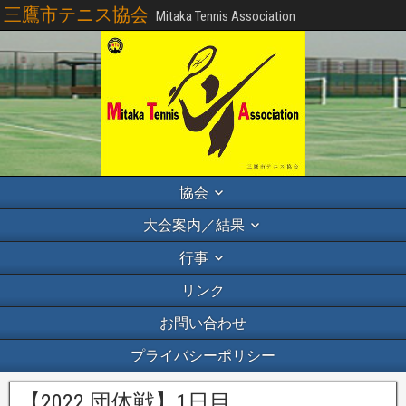
三鷹市テニス協会
Mitaka Tennis Association
協会
大会案内／結果
行事
リンク
お問い合わせ
プライバシーポリシー
【2022 団体戦】1日目