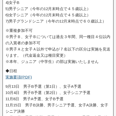
4)女子B
5)男子シニア（今年の12月末時点で４５歳以上）
6)女子シニア（今年の12月末時点で４５歳以上）
7)男子グランドシニア（今年の12月末時点で６０歳以上）
※重複参加不可
※男子Ｂ、女子Ｂについては過去３年間、同一種目４位以内
の入賞者の参加不可
※男子Ａと女子Ａ以外で申込が７名以下の区分は実施を見送
ります。（代金返金又は種目変更）
※本年、ジュニア（中学生）の部は実施いたしません
◆日程
実施要項(PDF)
9月13日 男子B予選（第1日）、女子A予選
10月4日 男子B予選（第2日）、女子シニア予選
11月8日 男子A予選、女子B予選
11月15日 男子B決勝、男子シニア予選、女子A決勝、女子
シニア決勝