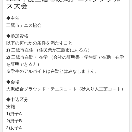
ス大会
◆主催
三鷹市テニス協会
◆参加資格
以下の何れかの条件を満たすこと。
1) 三鷹市在住 （住民票が三鷹市にある方）
2) 三鷹市在勤・ 在学 （会社の証明書・学生証で在勤・在学
を証明できる方）
※学生のアルバイトは在勤とはみなしません。
◆会場
大沢総合グラウンド・テニスコ－ト（砂入り人工芝コ－ト）
◆申込区分
実施
1)男子A
2)男子B
3)女子A