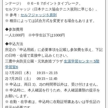
ンテージ） ※６−６ 7ポイントタイブレーク。
セルフジャッジ（日本テニス協会テニス規則に準じる）。
※ 参考：
セルフジャッジ５原則
※ 種目によっては試合方式を変更する場合もあります。
◆参加費用
一人2,000円 ※中学生以下は1000円
◆申込方法
所定の「申込用紙」に必要事項を記載し参加費を添え、下記
の日時・会場で直接申し込みください。
三鷹中央防災公園・元気創造プラザ
生涯学習センター 5階
学習室6
1) 7月23日（木） 19:15～21:15
2) 7月25日（土） 09:15～11:45
※ 申込は、両日 1)、2)の時間帯以外は、受け付けません。
※ 申込時に、本人確認を行うため、本人確認書類の提示を
お願いします。
※ 在勤・在学者は、申込時に在勤証明書あるいは学生証の
提示が必要です。