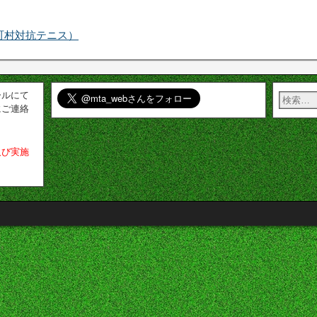
町村対抗テニス）
ールにて
にご連絡
及び実施