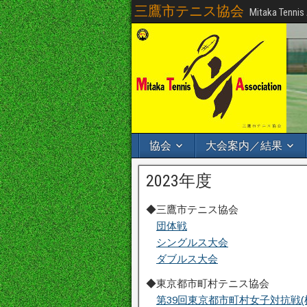
三鷹市テニス協会
Mitaka Tennis
協会
大会案内／結果
2023年度
◆三鷹市テニス協会
団体戦
シングルス大会
ダブルス大会
◆東京都市町村テニス協会
第39回東京都市町村女子対抗戦(