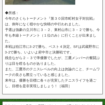
◆所感：
今年のさくらトーナメント『第３０回市町村女子対抗戦』
は、例年になく穏やかな快晴の中行われました。
予選は強豪の立川市に３－２、東村山市に３－２で勝ち、今
年も本線トーナメント（１位のみ）に行くことが出来まし
た。
本戦は狛江市に3-2で勝ち、ベスト４決定。SFは武蔵野市に
3-2で勝ち、いよいよ府中市と決勝戦です。
残念ながら２－３で準優勝でしたが、三鷹メンバーの奮闘ぶ
りは目を瞠るものがありました。
また、三鷹市のテニスレベルの向上は勿論のこと、チームワ
ークの良さも際立っていると感じました。
来年は、優勝を目標に各々が充実したテニスライフを過ご
し、目標を是非実現しましょう！［福田］