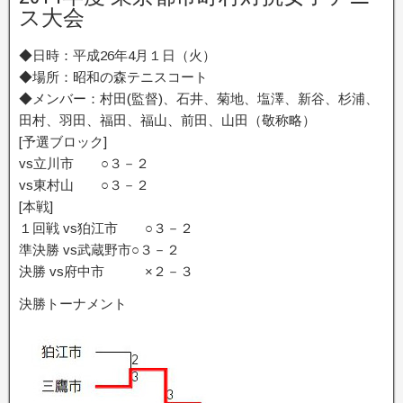
ス大会
◆日時：平成26年4月１日（火）
◆場所：昭和の森テニスコート
◆メンバー：村田(監督)、石井、菊地、塩澤、新谷、杉浦、
田村、羽田、福田、福山、前田、山田（敬称略）
[予選ブロック]
vs立川市 ○３－２
vs東村山 ○３－２
[本戦]
１回戦 vs狛江市 ○３－２
準決勝 vs武蔵野市○３－２
決勝 vs府中市 ×２－３
決勝トーナメント