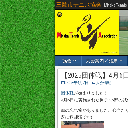
三鷹市テニス協会
Mitaka Tennis
協会
大会案内／結果
【2025団体戦】4月6
2025年4月7日
大会情報
団体戦
が始まりました！
4月6日に実施された男子3,5部の
傘の忘れ物がありました。心当たり
既に返却済です)