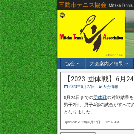
三鷹市テニス協会
Mitaka Tennis
協会
大会案内／結果
【2023 団体戦】6月
2023年6月27日
大会情報
6月24日までの
団体戦
の対戦結果を
男子2部、男子4部の試合がすべて
となりました。
Updated: 2023年6月27日 — 12:02 AM