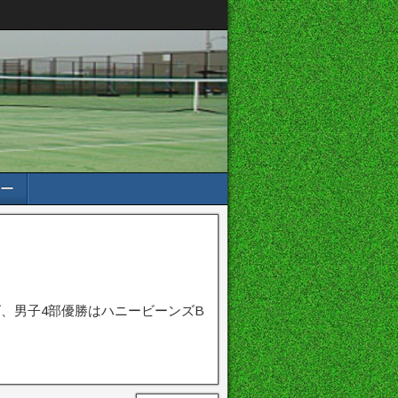
ー
、男子4部優勝はハニービーンズB