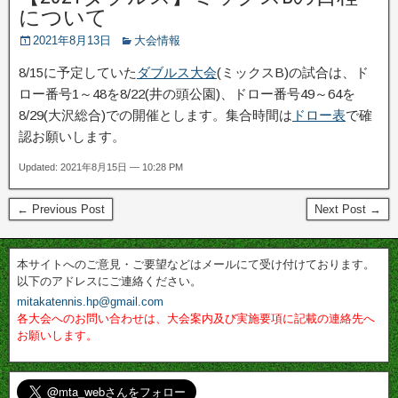
について
2021年8月13日
大会情報
8/15に予定していた
ダブルス大会
(ミックスB)の試合は、ド
ロー番号1～48を8/22(井の頭公園)、ドロー番号49～64を
8/29(大沢総合)での開催とします。集合時間は
ドロー表
で確
認お願いします。
Updated: 2021年8月15日 — 10:28 PM
← Previous Post
Next Post →
本サイトへのご意見・ご要望などはメールにて受け付けております。
以下のアドレスにご連絡ください。
mitakatennis.hp@gmail.com
各大会へのお問い合わせは、大会案内及び実施要項に記載の連絡先へ
お願いします。