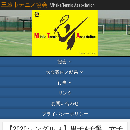
三鷹市テニス協会
Mitaka Tennis Association
協会
大会案内／結果
行事
リンク
お問い合わせ
プライバシーポリシー
【2020シングルス】男子A予選、女子