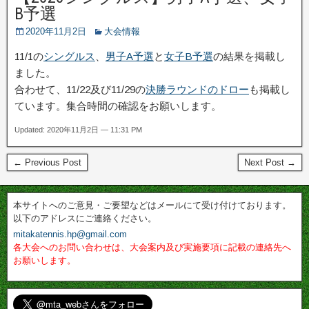
B予選
2020年11月2日
大会情報
11/1の
シングルス
、
男子A予選
と
女子B予選
の結果を掲載し
ました。
合わせて、11/22及び11/29の
決勝ラウンドのドロー
も掲載し
ています。集合時間の確認をお願いします。
Updated: 2020年11月2日 — 11:31 PM
← Previous Post
Next Post →
本サイトへのご意見・ご要望などはメールにて受け付けております。
以下のアドレスにご連絡ください。
mitakatennis.hp@gmail.com
各大会へのお問い合わせは、大会案内及び実施要項に記載の連絡先へ
お願いします。