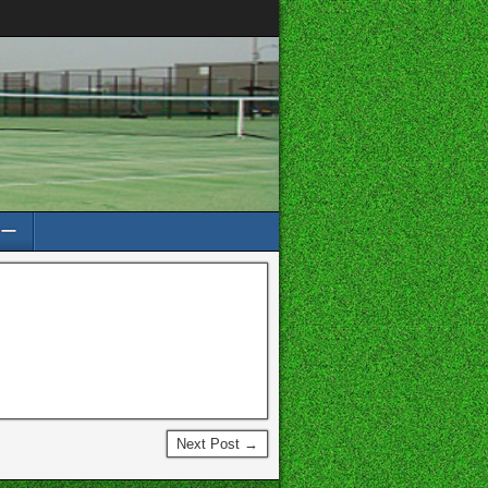
ー
Next Post →