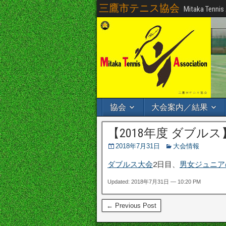
三鷹市テニス協会
Mitaka Tennis
協会
大会案内／結果
【2018年度 ダブルス】
2018年7月31日
大会情報
ダブルス大会
2日目、
男女ジュニア
Updated: 2018年7月31日 — 10:20 PM
← Previous Post