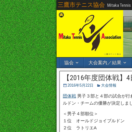
三鷹市テニス協会
Mitaka Tennis
協会
大会案内／結果
【2016年度団体戦】4日
2016年5月22日
大会情報
団体戦
男子３部と４部の試合が行
ルドン・チームの優勝が決定しま
＜男子４部順位＞
１位 オールドジョイブルドン
２位 ラトリエA