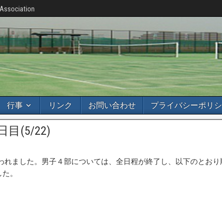
 Association
行事
リンク
お問い合わせ
プライバシーポリシ
目(5/22)
われました。男子４部については、全日程が終了し、以下のとおり
した。