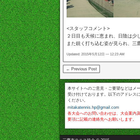
<スタッフコメント>
２日目も天候に恵まれ、日陰は少
また鋭く打ち込む姿が見られ、三
Updated: 2015年5月12日 — 12:23 AM
← Previous Post
本サイトへのご意見・ご要望などはメ
受け付けております。以下のアドレス
ください。
mitakatennis.hp@gmail.com
各大会へのお問い合わせは、大会案内
要項に記載の連絡先へお願いします。