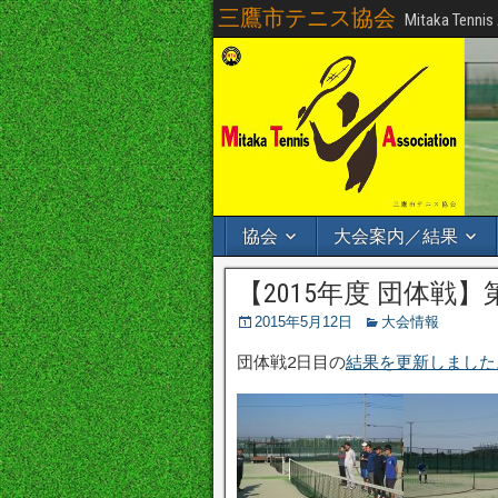
三鷹市テニス協会
Mitaka Tennis
協会
大会案内／結果
【2015年度 団体戦
2015年5月12日
大会情報
団体戦2日目の
結果を更新しました