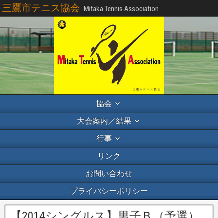
三鷹市テニス協会
Mitaka Tennis Association
協会
大会案内／結果
行事
リンク
お問い合わせ
プライバシーポリシー
【2014シングルス】男子Ｂ（予選）