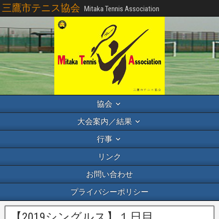
三鷹市テニス協会
Mitaka Tennis Association
協会
大会案内／結果
行事
リンク
お問い合わせ
プライバシーポリシー
【2019シングルス】１日目