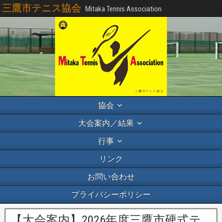
三鷹市テニス協会
Mitaka Tennis Association
協会
大会案内／結果
行事
リンク
お問い合わせ
プライバシーポリシー
【大会案内】2026年度三鷹市硬式テ