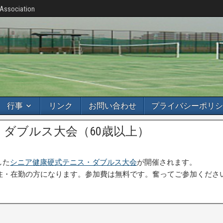
 Association
行事
リンク
お問い合わせ
プライバシーポリシ
ダブルス大会（60歳以上）
した
シニア健康硬式テニス・ダブルス大会
が開催されます。
在住・在勤の方になります。参加費は無料です。奮ってご参加くださ