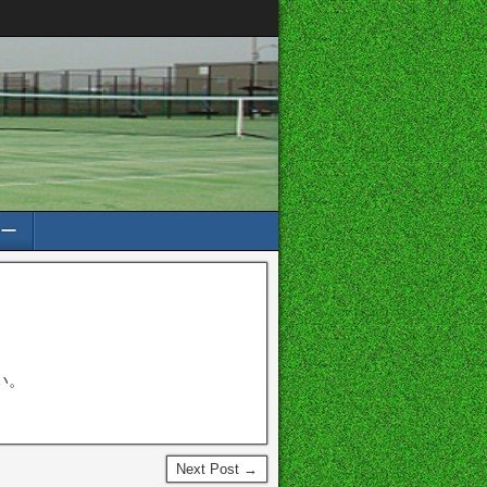
ー
い。
Next Post →