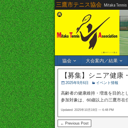
三鷹市テニス協会
Mitaka Tennis
協会
大会案内／結果
【募集】シニア健康・
2025年9月6日
イベント情報
高齢者の健康維持・増進を目的と
参加対象は、60歳以上の三鷹市
Updated: 2025年10月19日 — 6:48 PM
← Previous Post