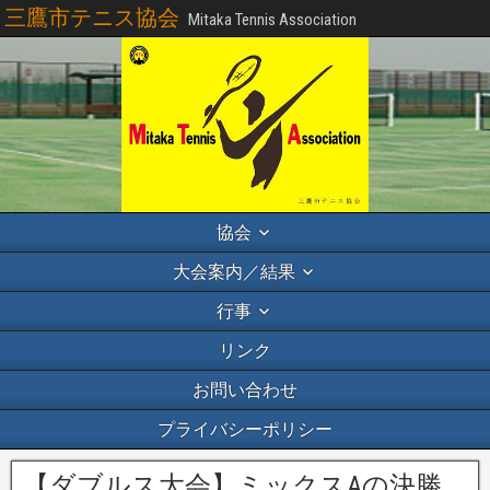
三鷹市テニス協会
Mitaka Tennis Association
協会
大会案内／結果
行事
リンク
お問い合わせ
プライバシーポリシー
【ダブルス大会】ミックスAの決勝