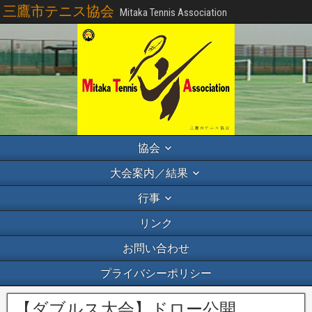
三鷹市テニス協会
Mitaka Tennis Association
協会
大会案内／結果
行事
リンク
お問い合わせ
プライバシーポリシー
【ダブルス大会】ドロー公開