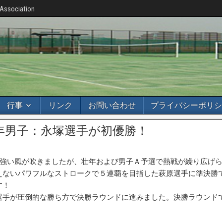
 Association
行事
リンク
お問い合わせ
プライバシーポリシ
年男子：永塚選手が初優勝！
折強い風が吹きましたが、壮年および男子Ａ予選で熱戦が繰り広げ
えないパワフルなストロークで５連覇を目指した萩原選手に準決勝
す！
選手が圧倒的な勝ち方で決勝ラウンドに進みました。決勝ラウンド