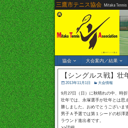
三鷹市テニス協会
Mitaka Tennis
協会
大会案内／結果
【シングルス戦】壮
2013年11月1日
大会情報
9月27日（日）に秋晴れの中、時
壮年では、永塚選手が壮年とは思
勝しました。おめでとうございま
男子Ａ予選では第１シードの杉澤
ラウンド進出者です。
>>詳細