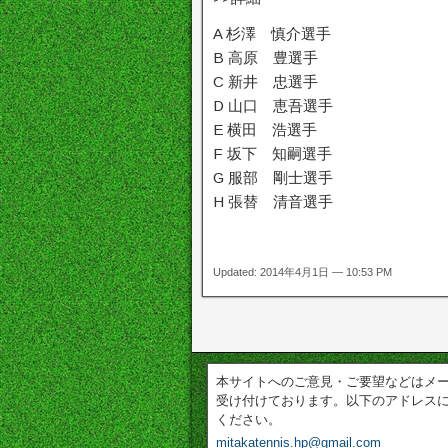
A 杉澤 慎介選手
B 高原 豊選手
C 新井 忠選手
D 山口 恵吾選手
E 横田 浩選手
F 坂下 知嗣選手
G 服部 剛士選手
H 張替 清音選手
Updated: 2014年4月1日 — 10:53 PM
本サイトへのご意見・ご要望などはメ
受け付けております。以下のアドレス
ください。
mitakatennis.hp@gmail.com