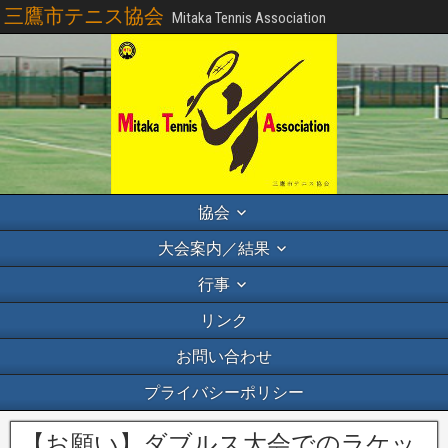
三鷹市テニス協会
Mitaka Tennis Association
協会
大会案内／結果
行事
リンク
お問い合わせ
プライバシーポリシー
【お願い】ダブルス大会でのラケッ