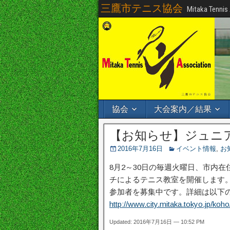
三鷹市テニス協会
Mitaka Tennis
協会
大会案内／結果
【お知らせ】ジュニ
2016年7月16日
イベント情報
,
お
8月2～30日の毎週火曜日、市内
チによるテニス教室を開催します
参加者を募集中です。詳細は以下
http://www.city.mitaka.tokyo.jp/ko
Updated: 2016年7月16日 — 10:52 PM