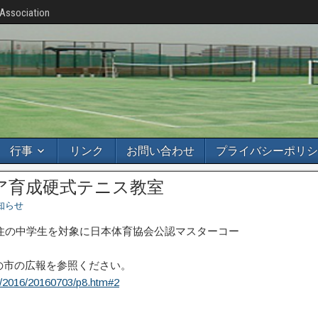
 Association
行事
リンク
お問い合わせ
プライバシーポリシ
ア育成硬式テニス教室
知らせ
在住の中学生を対象に日本体育協会公認マスターコー
。
の市の広報を参照ください。
ho/2016/20160703/p8.htm#2